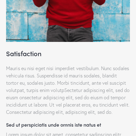
Satisfaction
Mauris eu nisi eget nisi imperdiet vestibulum. Nunc sodales
vehicula risus. Suspendisse id mauris sodales, blandit
tortor eu, sodales justo. Morbi tincidunt, ante vel suscipit
volutpat, turpis enim volutpSectetur adipiscing elit, sed do
eiusm onsectetur adipiscing elit, sed do eiusm od tempor
incididunt ut labore. Ut vel placerat eros, eu tincidunt velit.
Consectetur adipiscing elit, adipiscing elit, sed do.
Sed ut perspiciatis unde omnis iste natus et
Lorem ipsum dolor sit amet, consetetur sadipscing elitr,