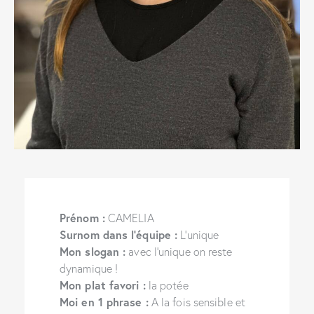
Prénom :
CAMELIA
Surnom dans l’équipe :
L’unique
Mon slogan :
avec l’unique on reste
dynamique !
Mon plat favori :
la potée
Moi en 1 phrase :
A la fois sensible et