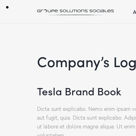
A
Company’s Lo
Tesla Brand Book
Dicta sunt explicabo. Nemo enim ipsam vo
aut fugit, quia. Dicta sunt explicabo. Adi
ut labore et dolore magna aliqua. Ut enim
voluptatem.