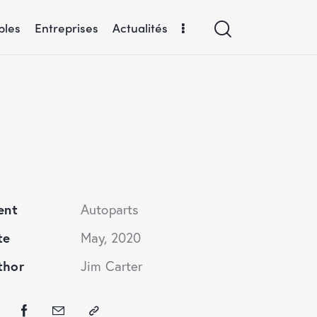
bles
Entreprises
Actualités
ent
Autoparts
te
May, 2020
thor
Jim Carter