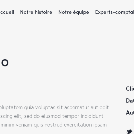
ccueil
Notre histoire
Notre équipe
Experts-compta
go
Cli
Da
luptatem quia voluptas sit aspernatur aut odit
Au
piscing elit, sed do eiusmod tempor incididunt
 minim veniam quis nostrud exercitation ipsam